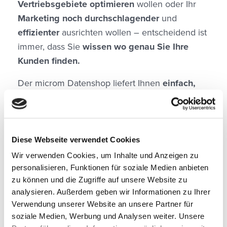
Vertriebsgebiete optimieren
wollen oder Ihr
Marketing noch durchschlagender
und
effizienter
ausrichten wollen – entscheidend ist
immer, dass Sie
wissen wo genau Sie Ihre
Kunden finden.
Der microm Datenshop liefert Ihnen
einfach,
schnell und aktuell
die
wichtigsten Daten für
Ihre Entscheidungen
. Hier können Sie sich
interaktiv alle benötigten Informationen
zusammenstellen. Die für Sie interessanten
Diese Webseite verwendet Cookies
Gebiete werden einfach in der interaktiven
Wir verwenden Cookies, um Inhalte und Anzeigen zu
Karte selektiert. So finden Sie beispielsweise als
personalisieren, Funktionen für soziale Medien anbieten
zu können und die Zugriffe auf unsere Website zu
Finanzvertrieb alle Gebiete, in denen besonders
analysieren. Außerdem geben wir Informationen zu Ihrer
viele konservative Geldanleger wohnen oder
Verwendung unserer Website an unsere Partner für
wechselbereite Kunden leben. Für einfach
soziale Medien, Werbung und Analysen weiter. Unsere
schnellere Vertriebserfolge. Oder aber Sie